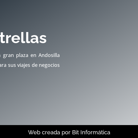
trellas
a gran plaza en Andosilla
ara sus viajes de negocios
Web creada por Bit Informática