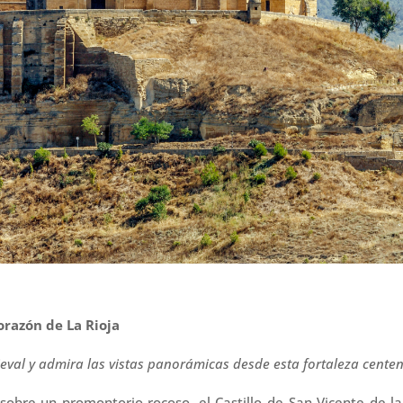
orazón de La Rioja
eval y admira las vistas panorámicas desde esta fortaleza cente
bre un promontorio rocoso, el Castillo de San Vicente de la