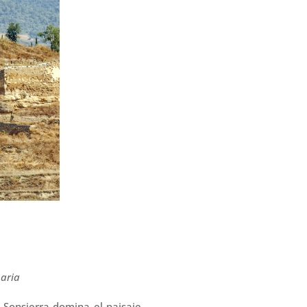
naria
 Sonsierra domina el paisaje