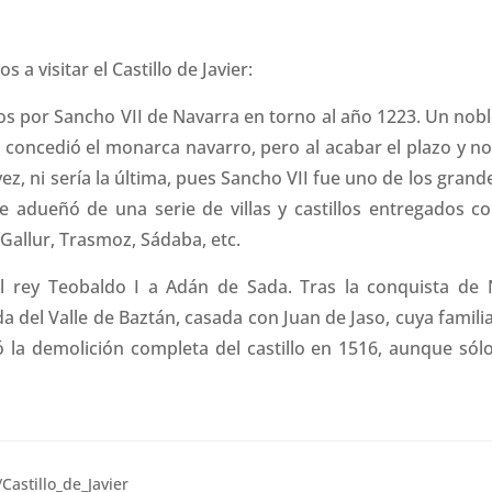
a visitar el Castillo de Javier:
anados por Sancho VII de Navarra en torno al año 1223. Un n
concedió el monarca navarro, pero al acabar el plazo y no
z, ni sería la última, pues Sancho VII fue uno de los gran
e adueñó de una serie de villas y castillos entregados 
 Gallur, Trasmoz, Sádaba, etc.
l rey Teobaldo I a Adán de Sada. Tras la conquista de N
a del Valle de Baztán, casada con Juan de Jaso, cuya famili
 la demolición completa del castillo en 1516, aunque só
/Castillo_de_Javier