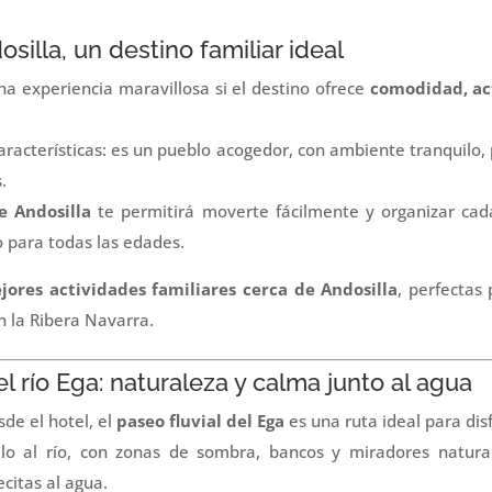
silla, un destino familiar ideal
na experiencia maravillosa si el destino ofrece
comodidad, act
aracterísticas: es un pueblo acogedor, con ambiente tranquilo,
.
e Andosilla
te permitirá moverte fácilmente y organizar cad
 para todas las edades.
jores actividades familiares cerca de Andosilla
, perfectas
 la Ribera Navarra.
 del río Ega: naturaleza y calma junto al agua
de el hotel, el
paseo fluvial del Ega
es una ruta ideal para disf
elo al río, con zonas de sombra, bancos y miradores natur
citas al agua.