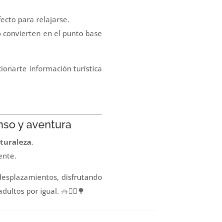
ecto para relajarse.
o convierten en el punto base
ionarte información turística
nso y aventura
aturaleza
.
ente.
desplazamientos, disfrutando
ltos por igual. 🧺🚴‍♀️🌳