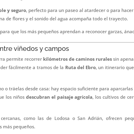
ble y seguro
, perfecto para un paseo al atardecer o para hacer
ena de flores y el sonido del agua acompaña todo el trayecto.
 para que los más pequeños aprendan a reconocer garzas, ána
i entre viñedos y campos
rra permite recorrer
kilómetros de caminos rurales
sin apenas
der fácilmente a tramos de la
Ruta del Ebro
, un itinerario qu
rno o tráelas desde casa: hay espacio suficiente para aparcarlas 
ue los niños
descubran el paisaje agrícola
, los cultivos de ce
ercanas, como las de Lodosa o San Adrián, ofrecen peque
os más pequeños.