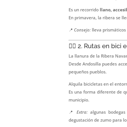
Es un recorrido
llano, accesi
En primavera, la ribera se ll
📍
Consejo:
lleva prismáticos
🚴‍♂️ 2. Rutas en bic
La llanura de la Ribera Nava
Desde Andosilla puedes acce
pequeños pueblos.
Alquila bicicletas en el ento
Es una forma diferente de q
municipio.
📍
Extra:
algunas bodegas c
degustación de zumo para l